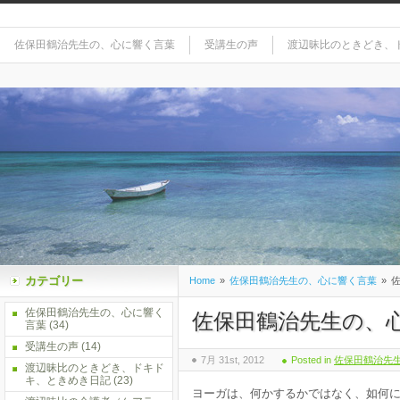
佐保田鶴治先生の、心に響く言葉
受講生の声
渡辺昧比のときどき、
カテゴリー
Home
»
佐保田鶴治先生の、心に響く言葉
»
佐
佐保田鶴治先生の、心に響く
佐保田鶴治先生の、
言葉
(34)
受講生の声
(14)
7月 31st, 2012
Posted in
佐保田鶴治先
渡辺昧比のときどき、ドキド
キ、ときめき日記
(23)
ヨーガは、何かするかではなく、如何