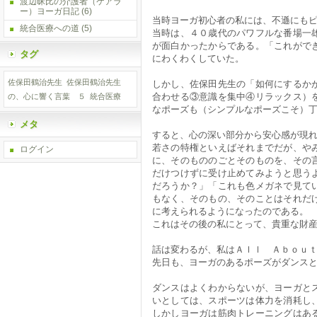
渡辺昧比の介護者（ケアラ
ー）ヨーガ日記
(6)
当時ヨーガ初心者の私には、不遜にも
統合医療への道
(5)
当時は、４０歳代のパワフルな番場一
が面白かったからである。「これがで
タグ
にわくわくしていた。
佐保田鶴治先生
佐保田鶴治先生
しかし、佐保田先生の「如何にするか
合わせる③意識を集中④リラックス）
の、心に響く言葉 ５
統合医療
なポーズも（シンプルなポーズこそ）
メタ
すると、心の深い部分から安心感が現
若さの特権といえばそれまでだが、や
ログイン
に、そのもののごとそのものを、その
だけつけずに受け止めてみようと思う
だろうか？」「これも色メガネで見て
もなく、そのもの、そのことはそれだ
に考えられるようになったのである。
これはその後の私にとって、貴重な財
話は変わるが、私はＡｌｌ Ａｂｏｕ
先日も、ヨーガのあるポーズがダンス
ダンスはよくわからないが、ヨーガと
いとしては、スポーツは体力を消耗し
しかしヨーガは筋肉トレーニングはあ