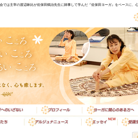
会では主宰の渡辺昧比が佐保田鶴治先生に師事して学んだ『佐保田ヨーガ』をベースに、