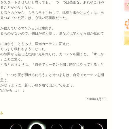
かをスタートさせたいと思っても、一つ一つは些細な、あれやこれや
いることが少なくない。
服を着たのだから、もろもろを手放して、颯爽と出かけよう」は、当
を見つめていた私には、心強い応援歌だった。
私が住んでいるマンションは東向き。
遮るものがないので、朝日が強く差し、夏などは早くから眼が覚めて
ンに向かうこともあり、遮光カーテンに変えた。
もぐっすり眠れるようになった。
ンの隙間から差し込む細い光を頼りに、カーテンを開くと、「すっか
！」ことに驚く。
てくると言うよりは、「自分でカーテンを開く瞬間にやってくる」と
ば、「いつか夜が明けるだろう」と待つよりは、自分でカーテンを開
と思う。
きが歌うように、新しい服を着て出かけてみよう。
だから…♪♪ ♪
2010年1月6日
る