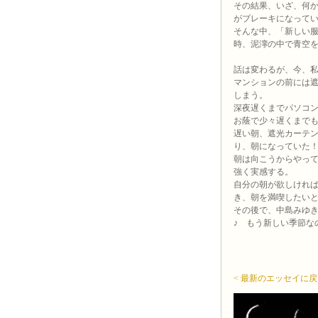
その結果、いざ、何
がブレーキになって
そんな中、「新しい
時、泥濘の中で青空
話は変わるが、今、
マンションの前には
しまう。
深夜遅くまでパソコ
お蔭で少々遅くまで
遅い朝、遮光カーテ
り、朝になっていた
朝は向こうからやっ
強く実感する。
自分の朝が欲しけれ
き、朝を満喫したい
その後で、中島みゆ
♪ もう新しい季節なの
< 最新のエッセイに戻