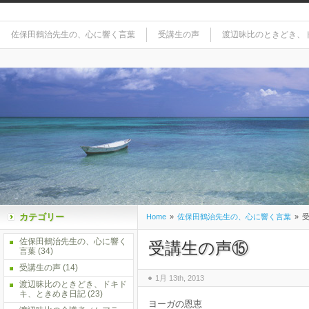
佐保田鶴治先生の、心に響く言葉
受講生の声
渡辺昧比のときどき、
カテゴリー
Home
»
佐保田鶴治先生の、心に響く言葉
»
受
佐保田鶴治先生の、心に響く
受講生の声⑮
言葉
(34)
受講生の声
(14)
1月 13th, 2013
渡辺昧比のときどき、ドキド
キ、ときめき日記
(23)
ヨーガの恩恵