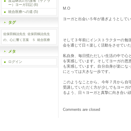
渡辺昧比の介護者（ケアラ
ー）ヨーガ日記
(6)
M.O
統合医療への道
(5)
ヨーガと出会い５年が過ぎようとして
タグ
佐保田鶴治先生
佐保田鶴治先生
そして３年前にインストラクターの勉
の、心に響く言葉 ５
統合医療
会を通じて日々楽しく活動をさせてい
メタ
私自身、毎日慌ただしい生活の中で心
を実感しています。そしてヨーガの恩
ログイン
も実感しています。自分自身が楽にな
にとっては大きな一歩です。
このようなことから、今年７月から自
受講していただく方が少しでもヨーガ
るよう、日々ヨーガと真摯に向き合い
Comments are closed