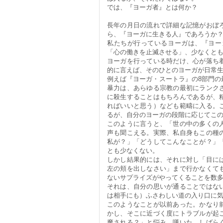
では、『ヨーガ者』とは何か？
長年の月日の流れで詳細な記憶がおぼ
ら、『ヨーガに生きる人』であろうか
私たちが行っているヨーガは、『ヨー
「心の働きを止滅させる」、少なくと
ヨーガを行っている時だけ、心が落ち
的に言えば、そのひとのヨーガが日常
例えば『ヨーガ・スートラ』の8部門の
暴力は、あらゆる宗教の最初にランク
に殺生することはもちろんであるが、
ればいいと思う）なども範疇に入る。
るが、自分のヨーガの段階に応じてこ
このように言うと、「世の中の多くの
声も聞こえる。実際、私自身もこの種
私が？」「どうしてこんなことが？」
とも少なくない。
しかし結果的には、それに対し「目に
左の頬を出しなさい」まで行かなくて
ないサプライズがやってくることを数
それは、自分の思いが通ることではな
は相手にも）ふさわしい道の入り口に
このようなことが以前あった。かなり
かし、そこに近づく度にトラブルが起
魔される？」と悩み、嘆いた。しばら