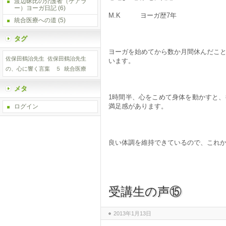
渡辺昧比の介護者（ケアラ
ー）ヨーガ日記
(6)
M.K ヨーガ歴7年
統合医療への道
(5)
タグ
ヨーガを始めてから数か月間休んだこ
佐保田鶴治先生
佐保田鶴治先生
います。
の、心に響く言葉 ５
統合医療
メタ
1時間半、心をこめて身体を動かすと
満足感があります。
ログイン
良い体調を維持できているので、これ
受講生の声⑮
2013年1月13日