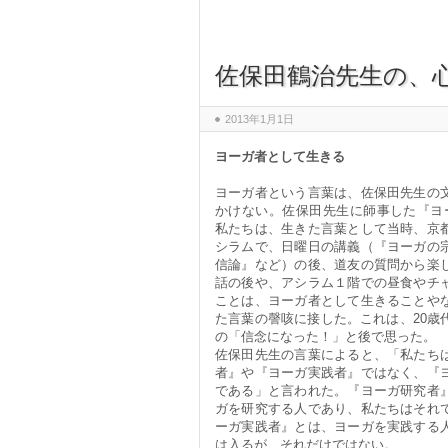
佐保田鶴治先生の、
2013年1月1日
ヨーガ者として生きる
ヨーガ者という言葉は、佐保田先生の
かけない。佐保田先生に師事した『ヨ
私たちは、生きた言葉として当時、京
シラムで、日曜日の講義（『ヨーガの
信論』など）の後、道友の質問から楽
話の後や、アシラム１階での昼食やチ
ことは、ヨーガ者として生きることや
た言葉の謦咳に接した。これは、20歳
の「信念になった！」と後で思った。
佐保田先生の言葉によると、「私たち
者』や『ヨーガ実践者』ではなく、『
である」と言われた。『ヨーガ研究者
ガを研究する人であり、私たちはそれ
ーガ実践者』とは、ヨーガを実践する
は入るが、それだけではない。