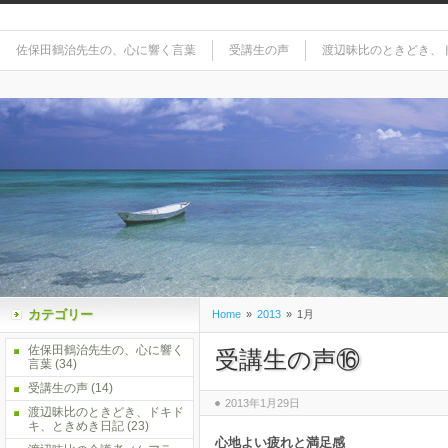
佐保田鶴治先生の、心に響く言葉
受講生の声
渡辺昧比のときどき、
カテゴリー
Home
»
2013
»
1月
佐保田鶴治先生の、心に響く
受講生の声⑯
言葉
(34)
受講生の声
(14)
2013年1月29日
渡辺昧比のときどき、ドキド
キ、ときめき日記
(23)
心地よい疲れと満足感