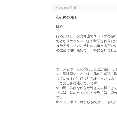
2013年1月7日
心と体のお話
M.O
始めた頃は、父の介護でストレスの多
何とかリラックスできる時間を作りた
方法を知りたい、それにはヨーガがい
の教室に通い始めて３年半になりまし
ポーズとポーズの間に、先生が話して下
ても興味深いことです。体から緊張を
じていますが、何よりも終わった後の
って楽しみに通っています。
体の硬い私はなかなか皆さんの様には
りには、始めた頃のことを思えば、随
す。
出来うる限りこれからも続けていきた