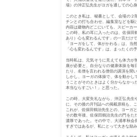
場）の沖正弘先生がヨガを通しての心
このとき私は、秘書として、会場の２
チンとの打ち合わせ、編集室などを駆
内容は建物内どこにいても、スピーカ
この時、私の耳に入ったのは、佐保田
あり）心も変わるんです」の一言だけ
「ヨーガをして、体がかわる」は、当
「心も変わるんです」は、まったくの
当時私は、元気そうに見えても体力が
康が必要と、自分なりの健康体操を毎
たり、名僧を言われる僧侶の講演を聞
しかし、ヨーガの体操で、体を動かし
うことがそのときはよく分からなかっ
本当ならすごい！」と思った。
この時、大変失礼ながら、沖正弘先生
に、その後の月刊誌への掲載原稿も、
これが、佐保田鶴治先生との、ヨーガ
その数年後、佐保田鶴治先生の門をた
濃厚であった。その中で、大浦孝秋会
すぎではあるが、私にとって大きな励