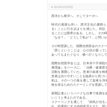
2011年12月20日
西洋から東洋へ、そしてヨーガへ
時代の風潮も伴い、西洋文化の素晴ら
る）ことに行き詰まりを感じた。所詮
ることには限界がある。しかし、その
「なぜ？」「どうして私が？」と問い
その時受講した、国際自然医会のスク
「躓くということは、心の目が曇って
あってもまたぐなり、横へ行くなりし
国際自然医学会とは、日本赤十字病院
康理論』をベースに、「治療・健康度
活動を展開していた。患者の血液を検
患者は治りやすいことを臨床から気づ
私は、その一つの食を通して血液を浄
格を得るためのスクーリングを受講し
新聞記者というハードな仕事で体調を
いこうと考えたのである。
スクーリングを通して、『病気が治る
れ、効果的にする内的状況もまた、同