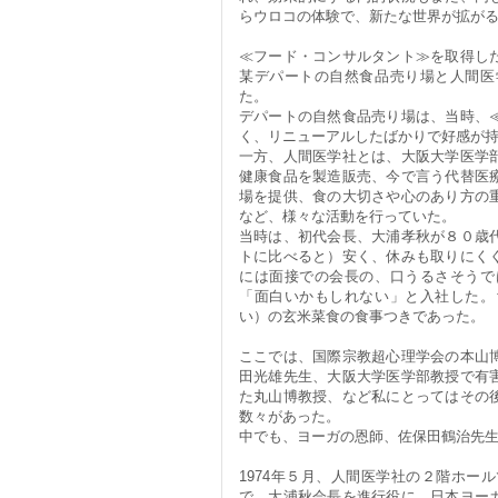
らウロコの体験で、新たな世界が拡が
≪フード・コンサルタント≫を取得し
某デパートの自然食品売り場と人間医
た。
デパートの自然食品売り場は、当時、
く、リニューアルしたばかりで好感が
一方、人間医学社とは、大阪大学医学
健康食品を製造販売、今で言う代替医
場を提供、食の大切さや心のあり方の
など、様々な活動を行っていた。
当時は、初代会長、大浦孝秋が８０歳
トに比べると）安く、休みも取りにく
には面接での会長の、口うるさそうで
「面白いかもしれない」と入社した。
い）の玄米菜食の食事つきであった。
ここでは、国際宗教超心理学会の本山
田光雄先生、大阪大学医学部教授で有
た丸山博教授、など私にとってはその
数々があった。
中でも、ヨーガの恩師、佐保田鶴治先
1974年５月、人間医学社の２階ホー
で、大浦秋会長を進行役に、日本ヨー