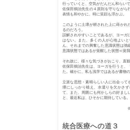
行っていくと、空気がだんだん和らい
佐保田鶴治先生の４原則を守りながら
表情も和やかに、時に笑顔も浮かぶ。
このように土壌が耕された上に蒔かれ
るのだろう。
誤解されやすいことであるが、ヨーガ
はない。また、多くの人が心地よいと
ん、それまでの興奮した意識状態は弛
意識状態ではあるが覚醒した状態≪覚
それ故に、様々な気づきがおこり、直
佐保田鶴治先生は、ヨーガを行うと、
た。確かに、私も浅学ではあるが書物
立派な思想・素晴らしい人に出会って
壌にしっかり植え、水遣りを欠かさず
て、また、周囲にも何かしらの好まし
と、最近私は、ひそかに期待している
統合医療への道３