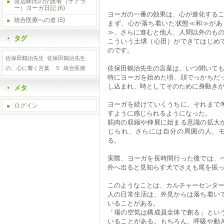
渡辺昧比の介護者（ケアラ
ー）ヨーガ日記
(6)
ヨーガの一番の効果は、心が進化する
統合医療への道
(5)
まず、心が落ち着いた状態≪和≫があ
≫、さらに進むと他人、人間以外のも
タグ
こういう土壌（心田）ができてはじめ
のです。
佐保田鶴治先生
佐保田鶴治先生
佐保田鶴治先生の言葉は、いつ聞いて
の、心に響く言葉 ５
統合医療
特にヨーガを始めた頃、頭でっかちだ
し込まれ、時としてそのために身動き
メタ
ヨーガを続けていくうちに、それまで
ログイン
すように感じられるようになった。
筋肉の収縮や伸展に始まる意識の拡大
じられ、さらには自分の周囲の人、
る。
実際、ヨーガを長時間行った後では、
外へ出ると見知らす犬でさえも尾を振
このようなことは、カルチャーセンタ
人の日常生活は、外見からは落ち着い
いることがある。
「場の空気は構成員全体で創る」とい
いることがある。もちろん、呼吸や動