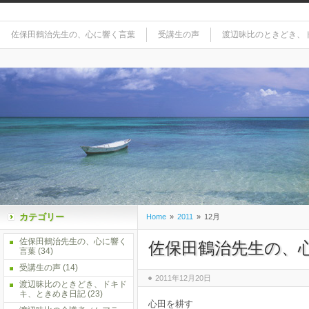
佐保田鶴治先生の、心に響く言葉
受講生の声
渡辺昧比のときどき、
カテゴリー
Home
»
2011
»
12月
佐保田鶴治先生の、心に響く
佐保田鶴治先生の、
言葉
(34)
受講生の声
(14)
2011年12月20日
渡辺昧比のときどき、ドキド
キ、ときめき日記
(23)
心田を耕す