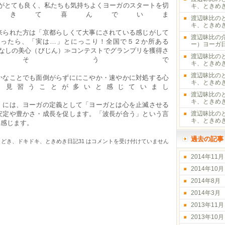
判がとても良く、私たちも気持ちよくヨーガのスタートを切
キ、ときめ
できて喜んでいま
渡辺昧比の
す。
キ、ときめき
られた方は「京都らしくて大事にされている感じがして
渡辺昧比の
言ったら、「実は…」とにっこり！全国で５２か所ある
ー）ヨーガ
もてなしの美心（びじん）≫コンテストでグランプリを獲得さ
渡辺昧比の
そうで
キ、ときめ
す。
渡辺昧比の
かなことでも面倒がらずににこやか・速やかに対処する心
キ、ときめき
ら見習うことが多いと感じていまし
渡辺昧比の
。
キ、ときめき
』には、ヨーガの定義として「ヨーガとは心を止滅させる
安定や豊かさ・成長を促します。「波長が合う」という言
渡辺昧比の
キ、ときめき
幸せを感じます。
過去の記事
どき、ドキドキ、ときめき日記31 は
コメントを受け付けていません
2014年11月
2014年10月
2014年8月
2014年3月
2013年11月
2013年10月