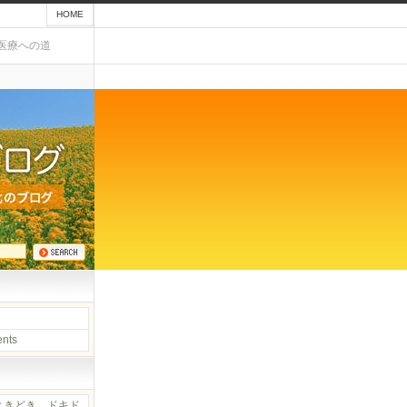
HOME
医療への道
nts
ときどき、ドキド