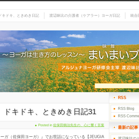
ドキドキ、ときめき日記
渡辺昧比の介護者（ケアラー）ヨーガ日記
統合
RSS
RSS Blog
、ドキドキ、ときめき日記31
RSS Comme
Posted in
佐保田鶴治先生の、心に響く言葉
最新の記事
ーガ（佐保田ヨーガ）』でお世話になっている【JEUGIA
渡辺昧比の