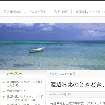
佐保田鶴治先生の、心に響く言葉
受講生の声
渡辺昧比のときどき、
カテゴリー
Home
»
2014
»
10月
佐保田鶴治先生の、心に響く
渡辺昧比のときどき
言葉
(34)
受講生の声
(14)
2014年10月22日
渡辺昧比のときどき、ドキド
キ、ときめき日記
(23)
毎週木曜と土曜の午前に『アルジュナヨ