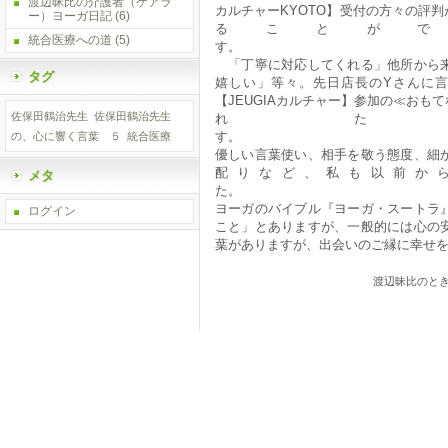
渡辺昧比の介護者（ケアラ
カルチャーKYOTO】受付の方々の評
ー）ヨーガ日記
(6)
ることが
統合医療への道
(5)
「丁寧に対応してくれる」他所から来
タグ
嬉しい」等々。先日店長のYさんに
【JEUGIAカルチャー】参加の≪お
佐保田鶴治先生
佐保田鶴治先生
れた
の、心に響く言葉 ５
統合医療
優しい言葉使い、相手を敬う態度、細
配りなど、私も以前か
メタ
た
ヨーガのバイブル『ヨーガ・スートラ
ログイン
こと」とありますが、一般的には心の
葉がありますが、出会いのご縁に
渡辺昧比のとき