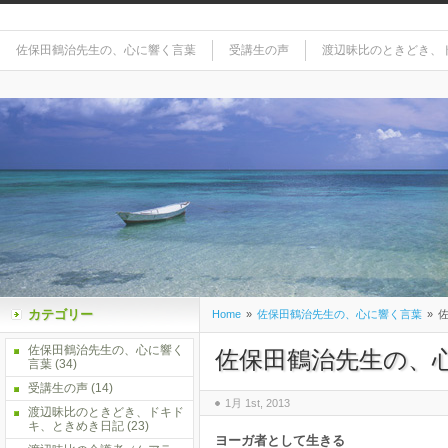
佐保田鶴治先生の、心に響く言葉
受講生の声
渡辺昧比のときどき、
カテゴリー
Home
»
佐保田鶴治先生の、心に響く言葉
»
佐
佐保田鶴治先生の、心に響く
佐保田鶴治先生の、
言葉
(34)
受講生の声
(14)
1月 1st, 2013
渡辺昧比のときどき、ドキド
キ、ときめき日記
(23)
ヨーガ者として生きる