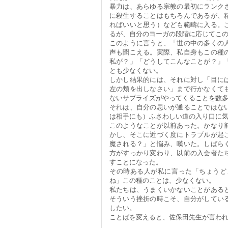
暴力は、あらゆる宗教の最初にランク
に殺生することはもちろんであるが、
ればいいと思う）なども範疇に入る。
るが、自分のヨーガの段階に応じてこ
このように言うと、「世の中の多くの
声も聞こえる。実際、私自身もこの種
私が？」「どうしてこんなことが？」
とも少なくない。
しかし結果的には、それに対し「目に
左の頬を出しなさい」まで行かなくて
ないサプライズがやってくることを数
それは、自分の思いが通ることではな
は相手にも）ふさわしい道の入り口に
このようなことが以前あった。かなり
かし、そこに近づく度にトラブルが起
魔される？」と悩み、嘆いた。しばら
方がすっかり変わり、以前の入会者た
すことになった。
その時ある人が私に言った「ちょうど
ね」この種のことは、少なくない。
私たちは、うまくいかないことがある
そういう挫折の時こそ、自分がしてい
したい。
ことばを変えると、佐保田先生が言わ