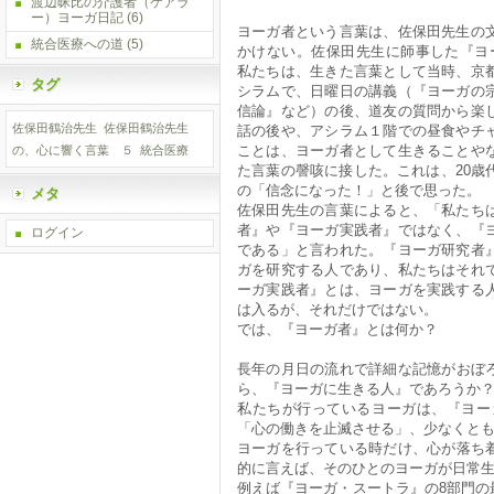
渡辺昧比の介護者（ケアラ
ー）ヨーガ日記
(6)
ヨーガ者という言葉は、佐保田先生の
統合医療への道
(5)
かけない。佐保田先生に師事した『ヨ
私たちは、生きた言葉として当時、京
タグ
シラムで、日曜日の講義（『ヨーガの
信論』など）の後、道友の質問から楽
佐保田鶴治先生
佐保田鶴治先生
話の後や、アシラム１階での昼食やチ
ことは、ヨーガ者として生きることや
の、心に響く言葉 ５
統合医療
た言葉の謦咳に接した。これは、20歳
の「信念になった！」と後で思った。
メタ
佐保田先生の言葉によると、「私たち
者』や『ヨーガ実践者』ではなく、『
ログイン
である」と言われた。『ヨーガ研究者
ガを研究する人であり、私たちはそれ
ーガ実践者』とは、ヨーガを実践する
は入るが、それだけではない。
では、『ヨーガ者』とは何か？
長年の月日の流れで詳細な記憶がおぼ
ら、『ヨーガに生きる人』であろうか
私たちが行っているヨーガは、『ヨー
「心の働きを止滅させる」、少なくと
ヨーガを行っている時だけ、心が落ち
的に言えば、そのひとのヨーガが日常
例えば『ヨーガ・スートラ』の8部門の