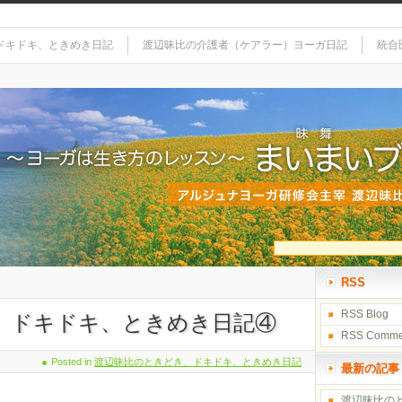
ドキドキ、ときめき日記
渡辺昧比の介護者（ケアラー）ヨーガ日記
統合
RSS
RSS Blog
、ドキドキ、ときめき日記④
RSS Comme
Posted in
渡辺昧比のときどき、ドキドキ、ときめき日記
最新の記事
渡辺昧比の