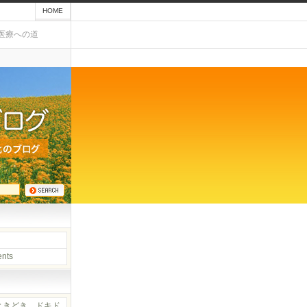
HOME
医療への道
nts
ときどき、ドキド