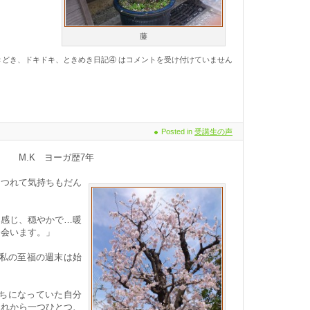
藤
きどき、ドキドキ、ときめき日記④ は
コメントを受け付けていません
Posted in
受講生の声
 ヨーガ歴7年
につれて気持ちもだん
な感じ、穏やかで…暖
出会います。」
で私の至福の週末は始
ちになっていた自分
それから一つひとつ、