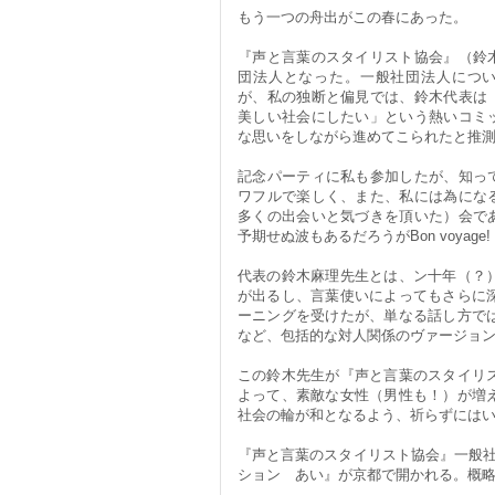
もう一つの舟出がこの春にあった。
『声と言葉のスタイリスト協会』（鈴
団法人となった。一般社団法人につ
が、私の独断と偏見では、鈴木代表は
美しい社会にしたい」という熱いコミ
な思いをしながら進めてこられたと推
記念パーティに私も参加したが、知っ
ワフルで楽しく、また、私には為にな
多くの出会いと気づきを頂いた）会で
予期せぬ波もあるだろうがBon voyage
代表の鈴木麻理先生とは、ン十年（？
が出るし、言葉使いによってもさらに
ーニングを受けたが、単なる話し方で
など、包括的な対人関係のヴァージョ
この鈴木先生が『声と言葉のスタイリ
よって、素敵な女性（男性も！）が増
社会の輪が和となるよう、祈らずには
『声と言葉のスタイリスト協会』一般社
ション あい』が京都で開かれる。概