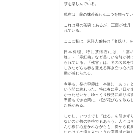
茶を楽しんでいる。
現在は、藤の抹茶茶わん二つを飾って
これは母の茶碗であるが、正面が牡丹
れている。
ここに私は、東洋人独特の「名残り」
日本料理、特に茶懐石には、「雲
峰」・「寒紅梅」など美しい名前が付
られている。「残雪」は、冬の名残を
しみながらも春を迎える浮き立つ心の
動が感じられる。
今年も、桜の季節は、本当に「あっ』
いう間に終わった。特に春に寒い日が
かったせいか、ゆっくり桜見に繰り出
準備もできぬ間に、桜が花びらを散ら
た感がある。
しかし、いつまでも『はる』を引きず
ないのが桜の矜持でもあろう。人々は
んな桜に心惹かれながらも、春から初
にかけての浮き立つような高揚感が嬉