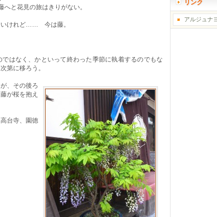
リンク
・藤へと花見の旅はきりがない。
アルジュナ
しいけれど…… 今は藤。
のではなく、かといって終わった季節に執着するのでもな
に次第に移ろう。
るが、その後ろ
。藤が桜を抱え
。
と高台寺、園徳
。