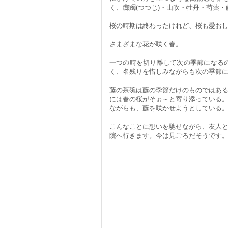
く、躑躅(つつじ)・山吹・牡丹・芍薬
桜の時期は終わったけれど、桜も愛お
さまざまな花が咲く春。
一つの時を切り離して次の季節になる
く、名残りを惜しみながらも次の季節
藤の茶碗は藤の季節だけのものではあ
には春の桜がそぉ～と寄り添っている
ながらも、藤を咲かせようとしている
こんなことに想いを馳せながら、友人
院へ行きます。今は見ごろだそうです