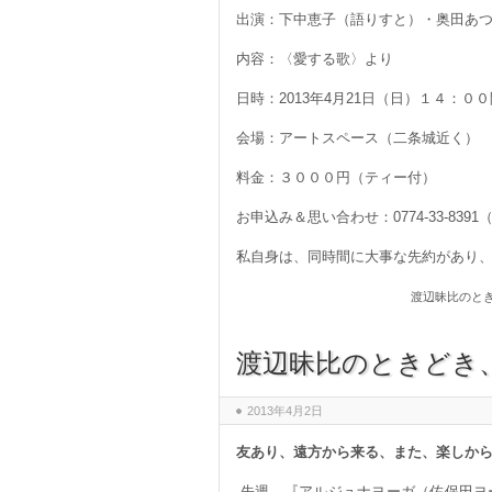
出演：下中恵子（語りすと）・奥田あ
内容：〈愛する歌〉より
日時：2013年4月21日（日）１４：
会場：アートスペース（二条城近く）
料金：３０００円（ティー付）
お申込み＆思い合わせ：0774‐33‐8391
私自身は、同時間に大事な先約があり
渡辺昧比のと
渡辺昧比のときどき
2013年4月2日
友あり、遠方から来る、また、楽しか
先週、『アルジュナヨーガ（佐保田ヨーガ