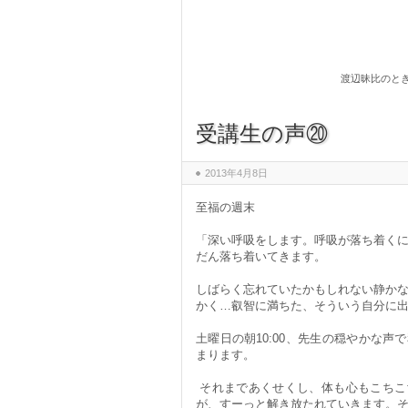
渡辺昧比のと
受講生の声⑳
2013年4月8日
至福の週末 M.K
「深い呼吸をします。呼吸が落ち着く
だん落ち着いてきます。
しばらく忘れていたかもしれない静か
かく…叡智に満ちた、そういう自分に
土曜日の朝10:00、先生の穏やかな声
まります。
それまであくせくし、体も心もこちこ
が、すーっと解き放たれていきます。