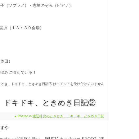
つ子（ソプラノ）・志垣のぞみ（ピアノ）
００開演（１３：３０会場）
（奥田）
、悩みに悩んでいる！
きどき、ドキドキ、ときめき日記③ は
コメントを受け付けていません
、ドキドキ、ときめき日記②
Posted in
渡辺昧比のときどき、ドキドキ、ときめき日記
らずや
）』の講座を持つ、JEUGIA カルチャー KYOTO（四