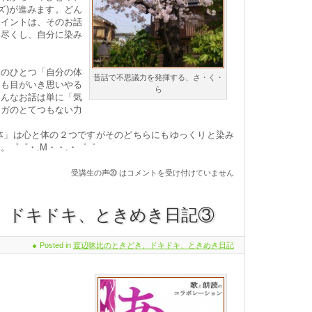
ズ)が進みます。どん
ポイントは、そのお話
い尽くし、自分に染み
みのひとつ「自分の体
昔話で不思議力を発揮する、さ・く・
にも目がいき思いやる
ら
そんなお話は単に「気
ーガのとてつもない力
体」は心と体の２つですがそのどちらにもゆっくりと染み
。゜゜・.M・・.・゜゜
受講生の声⑳ は
コメントを受け付けていません
、ドキドキ、ときめき日記③
Posted in
渡辺昧比のときどき、ドキドキ、ときめき日記