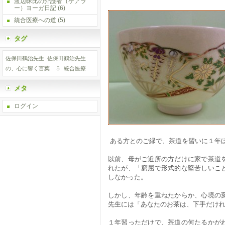
渡辺昧比の介護者（ケアラ
ー）ヨーガ日記
(6)
統合医療への道
(5)
タグ
佐保田鶴治先生
佐保田鶴治先生
の、心に響く言葉 ５
統合医療
メタ
ログイン
ある方とのご縁で、茶道を習いに１年
以前、母がご近所の方だけに家で茶道
れたが、「窮屈で形式的な堅苦しいこ
しなかった。
しかし、年齢を重ねたからか、心境の
先生には「あなたのお茶は、下手だけ
１年習っただけで、茶道の何たるかが