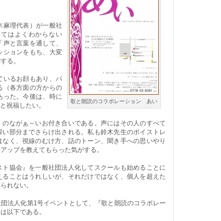
木麻理代表）が一般社
いてはよくわからない
「声と言葉を通して、
ッションをもち、大変
測する。
ているお顔もあり、パ
る（各方面の方からの
あった。今後は、時に
歌と朗読のコラボレーション あい
! と祝福したい。
）のながぁ～いお付き合いである。声にはその人のすべて
深い部分までさらけ出される。私も鈴木先生のボイストレ
はなく、視線のむけ方、話のトーン、聞き手への思いやり
ンアップを教えてもらった気がする。
スト協会』を一般社団法人化してスクールも始めることに
えることはうれしいが、それだけではなく、個人を超えた
いられない。
団法人化第1号イベントとして、『歌と朗読のコラボレー
略は以下である。