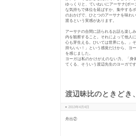
ゆっくりと、ていねいにアーサナ(ポー
な気持ちで体位を延ばすか、集中する
のおかげで、ひとつのアーサナを味わ
渡るという実感があります。
アーサナの合間に語られるお話も楽し
内を観察すること。それによって他人
心も芽生える。ひいては世界にも。」
持ちいい！」という感覚だけから、ヨ
を感じました。
ヨーガは私のかけがえのない力、「身
てくる、そういう渡辺先生のヨーガです
渡辺昧比のときどき
2013年4月4日
舟出②