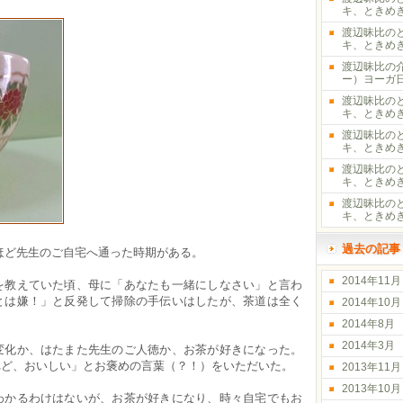
キ、ときめ
渡辺昧比の
キ、ときめき
渡辺昧比の
ー）ヨーガ
渡辺昧比の
キ、ときめ
渡辺昧比の
キ、ときめき
渡辺昧比の
キ、ときめき
渡辺昧比の
キ、ときめき
過去の記事
ほど先生のご自宅へ通った時期がある。
2014年11月
を教えていた頃、母に「あなたも一緒にしなさい」と言わ
とは嫌！」と反発して掃除の手伝いはしたが、茶道は全く
2014年10月
2014年8月
2014年3月
変化か、はたまた先生のご人徳か、お茶が好きになった。
れど、おいしい」とお褒めの言葉（？！）をいただいた。
2013年11月
2013年10月
わかるわけはないが、お茶が好きになり、時々自宅でもお